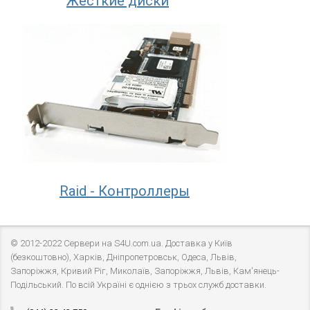
Жесткие диски
Raid - Контроллеры
© 2012-2022 Сервери на S4U.com.ua. Доставка у Київ
(безкоштовно), Харків, Дніпропетровськ, Одеса, Львів,
Запоріжжя, Кривий Ріг, Миколаїв, Запоріжжя, Львів, Кам'янець-
Подільський. По всій Україні є однією з трьох служб доставки.