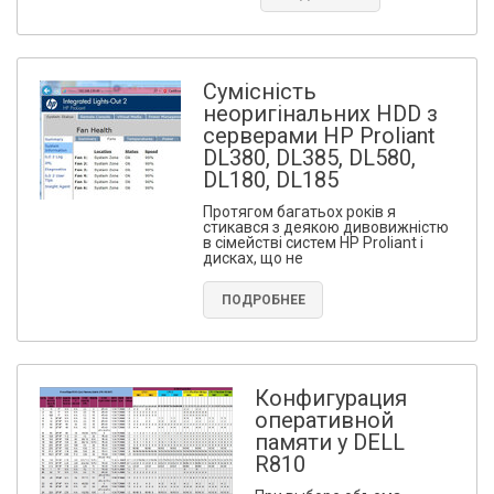
Сумісність
неоригінальних HDD з
серверами HP Proliant
DL380, DL385, DL580,
DL180, DL185
Протягом багатьох років я
стикався з деякою дивовижністю
в сімействі систем HP Proliant і
дисках, що не
ПОДРОБНЕЕ
Конфигурация
оперативной
памяти у DELL
R810