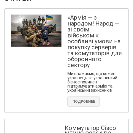
«Армія — з
народом! Народ —
зі своїм
військом!»:
особливі умови на
покупку серверів
та комутаторів для
оборонного
сектору
Ми вважаємо, що кожен
українець та український
бізнес повинен
підтримувати армію та
українськиї захисників
ПОДРОБНЕЕ
Коммутатор Cisco