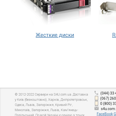
Жесткие диски
R
(044) 33 
© 2012-2022 Сервери на S4U.com.ua. Доставка
(067) 260
у Київ (безкоштовно), Харків, Дніпропетровськ,
0 (800) 3
Одеса, Львів, Запоріжжя, Кривий Ріг,
s4u.com
Миколаїв, Запоріжжя, Львів, Кам'янець-
FaceBook
G
Подільський. По всій Україні є однією з трьох