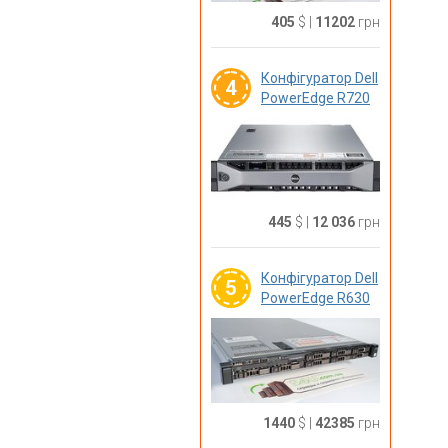
405
$
|
11202
грн
Конфігуратор Dell
4
PowerEdge R720
445
$
|
12 036
грн
Конфігуратор Dell
5
PowerEdge R630
1440
$
|
42385
грн