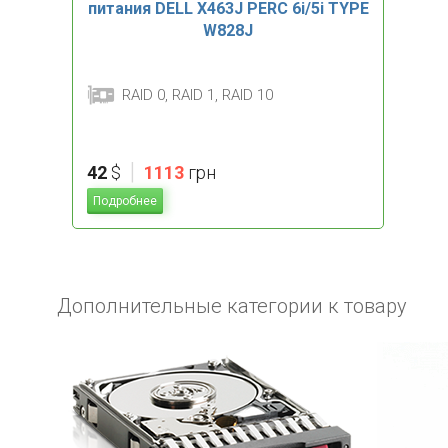
питания DELL X463J PERC 6i/5i TYPE
W828J
RAID 0, RAID 1, RAID 10
|
42
$
1113
грн
Подробнее
Дополнительные категории к товару