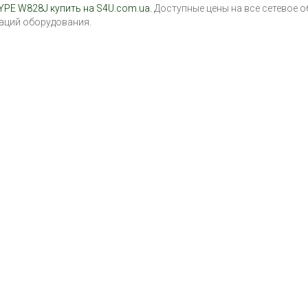
TYPE W828J купить на S4U.com.ua.
Доступные цены на все сетевое о
раций оборудования.