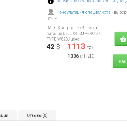
Возможна бесплатная конфигурац
Консультация специалиста
- выбор
цены.
RAID - Контроллер Элемент
питания DELL X463J PERC 6i/5i
TYPE W828J цена:
1113
42
$
|
грн
1336
с НДС
наш
кции
Отзывы
(0)