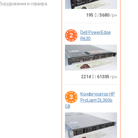
борудования и сервера.
195
$
|
5680
грн
Dell PowerEdge
2
R630
2214
$
|
61305
грн
Конфігуратор HP
3
ProLiant DL360p
G8