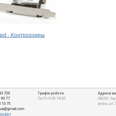
aid - Контроллеры
43 750
Графік роботи
Адреса м
 90 77
Пн-Пт 9.00-18.00
08200, Укр
3 10 75
Ірпінь, ул.
.ua@gmail.com
oogle+