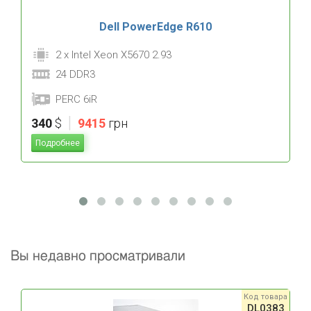
Dell PowerEdge R610
2 x Intel Xeon X5670 2.93
24 DDR3
PERC 6iR
|
340
$
9415
грн
Подробнее
Вы недавно просматривали
Код товара
DL0383