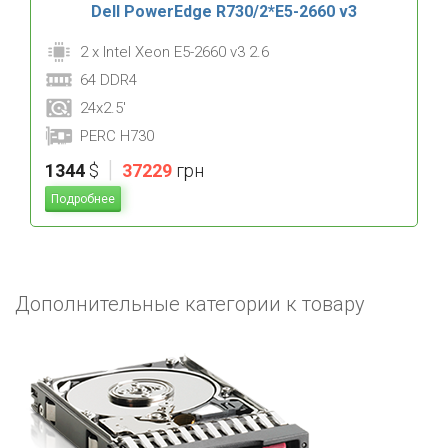
Dell PowerEdge R730/2*E5-2660 v3
2 x Intel Xeon E5-2660 v3 2.6
64 DDR4
24x2.5'
PERC H730
|
1344
$
37229
грн
Подробнее
Дополнительные категории к товару