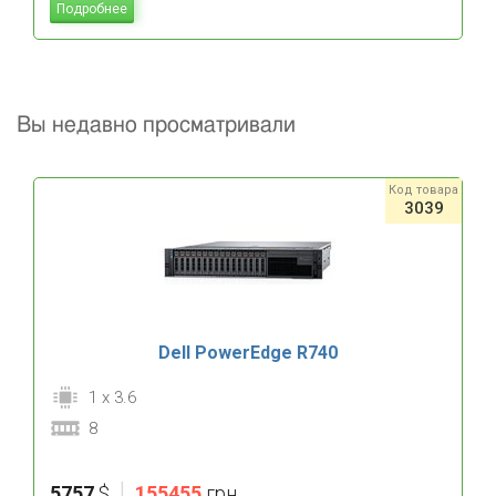
Подробнее
Вы недавно просматривали
Код товара
3039
Dell PowerEdge R740
1 x 3.6
8
|
5757
$
155455
грн