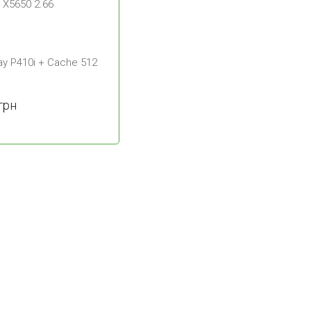
n X5650 2.66
2 x Intel Xeon X5650 2.93
128 DDR3
16x2.5'
ay P410i + Cache 512
HP Smart array P410i + Cach
MB
|
грн
527
$
14574
грн
Подробнее