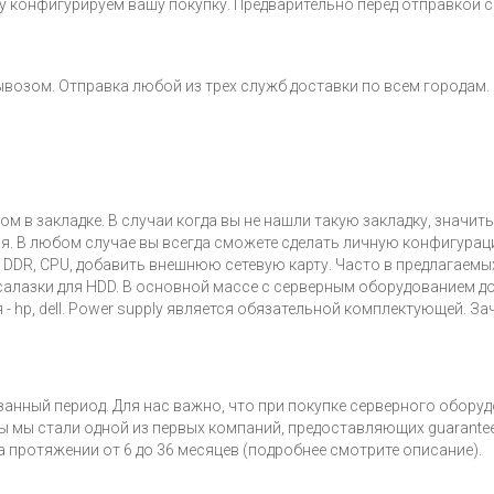
у конфигурируем вашу покупку. Предварительно перед отправкой 
возом. Отправка любой из трех служб доставки по всем городам.
м в закладке. В случаи когда вы не нашли такую закладку, значи
ния. В любом случае вы всегда сможете сделать личную конфигура
 DDR, CPU, добавить внешнюю сетевую карту. Часто в предлагаемы
 салазки для HDD. В основной массе с серверным оборудованием д
 - hp, dell. Power supply является обязательной комплектующей. 
казанный период. Для нас важно, что при покупке серверного обор
ы мы стали одной из первых компаний, предоставляющих guarante
а протяжении от 6 до 36 месяцев (подробнее смотрите описание).