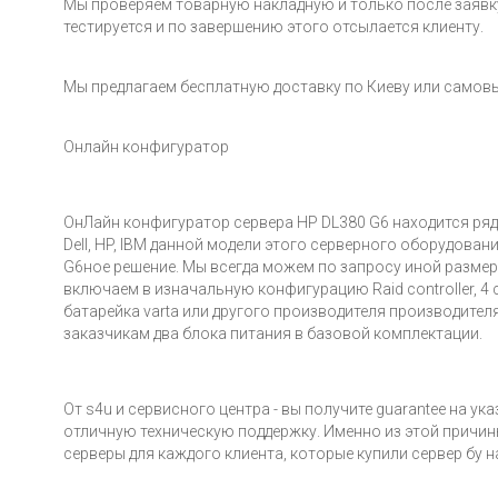
Мы проверяем товарную накладную и только после заявк
тестируется и по завершению этого отсылается клиенту.
Мы предлагаем бесплатную доставку по Киеву или самовы
Онлайн конфигуратор
ОнЛайн конфигуратор сервера HP DL380 G6 находится рядо
Dell, HP, IBM данной модели этого серверного оборудова
G6ное решение. Мы всегда можем по запросу иной размер
включаем в изначальную конфигурацию Raid controller, 4
батарейка varta или другого производителя производителя
заказчикам два блока питания в базовой комплектации.
От s4u и сервисного центра - вы получите guarantee на у
отличную техническую поддержку. Именно из этой причин
серверы для каждого клиента, которые купили сервер бу н