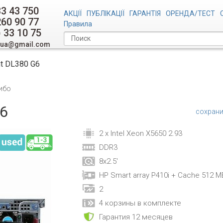
33 43 750
АКЦІЇ
ПУБЛІКАЦІЇ
ГАРАНТІЯ
ОРЕНДА/ТЕСТ
260 90 77
Правила
) 33 10 75
.ua@gmail.com
nt DL380 G6
ибо
G6
сохрани
2 x Intel Xeon X5650 2.93
DDR3
8x2.5'
HP Smart array P410i + Cache 512 M
2
4 корзины в комплекте
Гарантия 12 месяцев