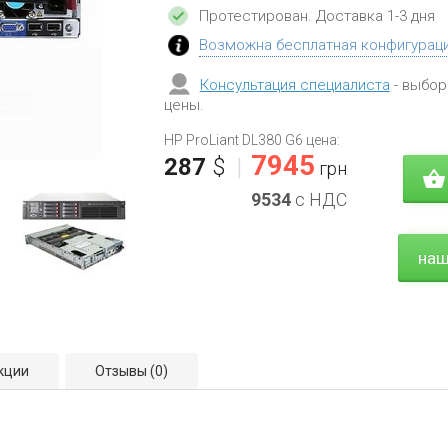
Протестирован
. Доставка 1-3 дня
Возможна бесплатная конфигурац
Консультация специалиста
- выбор
цены.
HP ProLiant DL380 G6 цена:
7945
287
$
|
грн
9534
с НДС
наш
кции
Отзывы
(0)