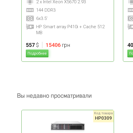
2 x Intel Xeon X5670 2.93
144 DDR3
6x3.5'
HP Smart array P410i + Cache 512
MB
|
557
$
15406
грн
4
Подробнее
П
Вы недавно просматривали
Код товара
HP0309