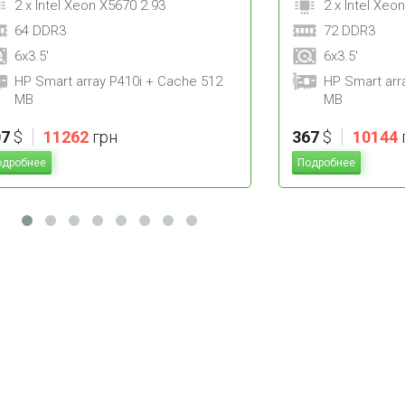
2 x Intel Xeon X5670 2.93
2 x Intel Xeo
64 DDR3
72 DDR3
6x3.5'
6x3.5'
HP Smart array P410i + Cache 512
HP Smart arr
MB
MB
|
|
07
$
11262
грн
367
$
10144
одробнее
Подробнее