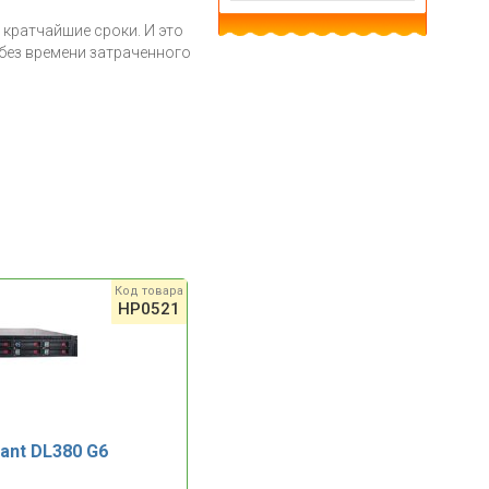
 кратчайшие сроки. И это
(без времени затраченного
Код товара
HP0521
ant DL380 G6
HP ProLiant DL380 G6