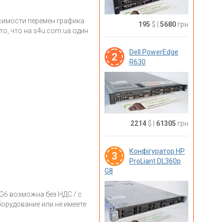
исимости перемен графика
195
$
|
5680
грн
о, что на s4u.com.ua один
Dell PowerEdge
2
R630
2214
$
|
61305
грн
Конфігуратор HP
3
ProLiant DL360p
G8
G6 возможна без НДС / с
борудование или не имеете