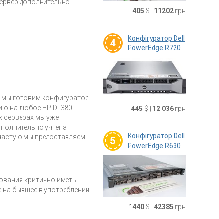
сервер дополнительно
405
$
|
11202
грн
Конфігуратор Dell
4
PowerEdge R720
ть мы готовим конфигуратор
цию на любое HP DL380
445
$
|
12 036
грн
х серверах мы уже
ополнительно учтена
Конфігуратор Dell
Зачастую мы предоставляем
5
PowerEdge R630
удования критично иметь
e на бывшее в употреблении
1440
$
|
42385
грн