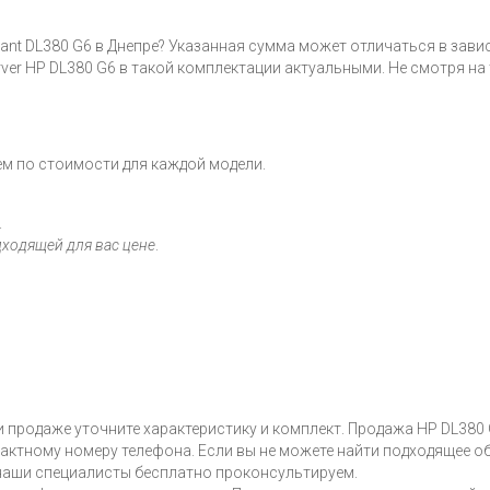
Liant DL380 G6 в Днепре? Указанная сумма может отличаться в зав
er HP DL380 G6 в такой комплектации актуальными. Не смотря на т
м по стоимости для каждой модели.
.
дходящей для вас цене
.
и продаже уточните характеристику и комплект. Продажа HP DL380 
нтактному номеру телефона. Если вы не можете найти подходящее о
 наши специалисты бесплатно проконсультируем.