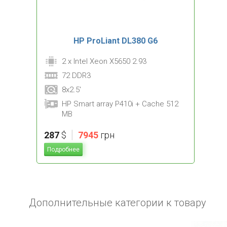
HP ProLiant DL380 G6
2 x Intel Xeon X5650 2.93
72 DDR3
8x2.5'
HP Smart array P410i + Cache 512
MB
|
287
$
7945
грн
Подробнее
Дополнительные категории к товару