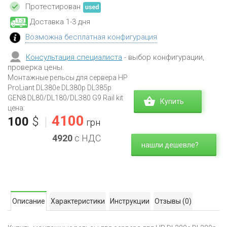
Протестирован
Доставка 1-3 дня
Возможна бесплатная конфигурация
Консультация специалиста
- выбор конфигурации,
проверка цены.
Монтажные рельсы для сервера HP
ProLiant DL380e DL380p DL385p
GEN8 DL80/DL180/DLЗ80 G9 Rail kit
Купить
цена:
4100
100
$
|
грн
4920
с НДС
нашли дешевле?
Описание
Характеристики
Инструкции
Отзывы
(0)