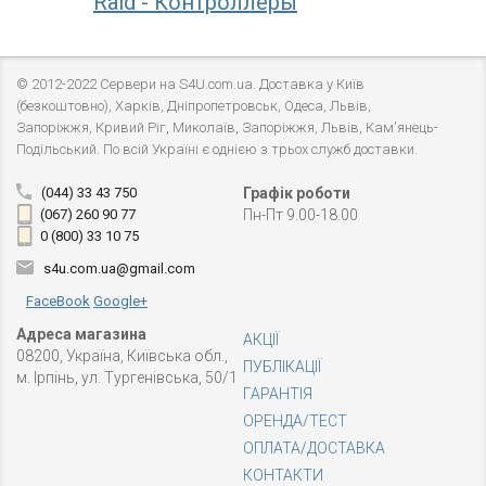
Raid - Контроллеры
© 2012-2022 Сервери на S4U.com.ua. Доставка у Київ
(безкоштовно), Харків, Дніпропетровськ, Одеса, Львів,
Запоріжжя, Кривий Ріг, Миколаїв, Запоріжжя, Львів, Кам'янець-
Подільський. По всій Україні є однією з трьох служб доставки.
(044) 33 43 750
Графік роботи
(067) 260 90 77
Пн-Пт 9.00-18.00
0 (800) 33 10 75
s4u.com.ua@gmail.com
FaceBook
Google+
Адреса магазина
АКЦІЇ
08200, Україна, Київська обл.,
ПУБЛІКАЦІЇ
м. Ірпінь, ул. Тургенівська, 50/1
ГАРАНТІЯ
ОРЕНДА/ТЕСТ
ОПЛАТА/ДОСТАВКА
КОНТАКТИ