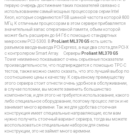
первую очередь достижение таких показателей связано с
использованием самый мощных процессоров серии Intel
Xeon, которые соединяются FSB шинной частота которой 800
МГц. К отличным процессорам в этом сервере прибавляется
значительный запас оперативной памяти, объем которой
может быть расширен до 64 Гб с помощью стандартных
микросхем PC2-5300. В
ProLiant ML370 G5
есть шесть
разъемов ввода-вывода PCI-Express, а еще два слота для PCI-Х
с контролером Smart Array. Серверы
Proliant ML370 G5
Tower неизменно показывают очень серьезные показатели
производительности, что подтверждается с помощью TPC-C
тестов, также можно смело сказать, что это лучший выбор по
соотношению цены к качеству. К серьезному преимуществу
этого сервера стоит отнести очень удобное в обслуживании,
в случае поломки, вы можете заменить большинство
компонентов, и для этого не требуется использование, какого
либо специальное оборудование, поэтому процесс легок и не
занимает много времени. Так же для удобства стоечная
конструкция имеет специальные направляющие, если вам
нужно получить стоечный вариант сервера, тогда вы можете
воспользоваться специальным набором для смены
конструкции, это не займет много времени.