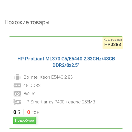
Похожие товары
Код товара
HP0383
HP ProLiant ML370 G5/E5440 2.83GHz/48GB
DDR2/8x2.5"
2 x Intel Xeon E5440 2.83
48 DDR2
8x2.5'
HP Smart array P400 +cache 256MB
|
0
$
0
грн
Подробнее