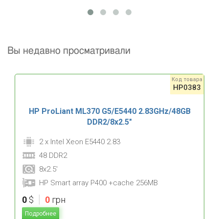
Вы недавно просматривали
Код товара
HP0383
HP ProLiant ML370 G5/E5440 2.83GHz/48GB
DDR2/8x2.5"
2 x Intel Xeon E5440 2.83
48 DDR2
8x2.5'
HP Smart array P400 +cache 256MB
|
0
$
0
грн
Подробнее