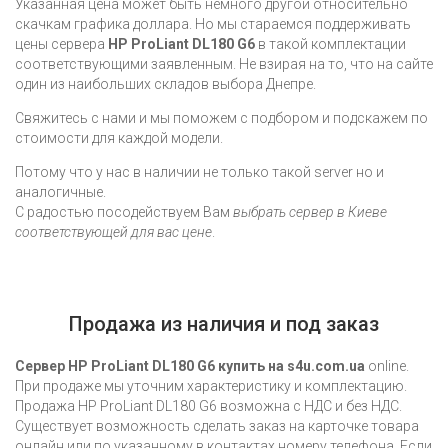
Указанная цена может быть немного другой относительно
скачкам графика доллара. Но мы стараемся поддерживать
цены сервера
HP ProLiant DL180 G6
в такой комплектации
соответствующими заявленным. Не взирая на то, что на сайте
один из наибольших складов выбора Днепре.
Свяжитесь с нами и мы поможем с подбором и подскажем по
стоимости для каждой модели.
Потому что у нас в наличии не только такой server но и
аналогичные.
С радостью посодействуем Вам
выбрать сервер в Киеве
соответствующей для вас цене
.
Продажа из наличия и под заказ
Сервер HP ProLiant DL180 G6 купить на s4u.com.ua
online.
При продаже мы уточним характеристику и комплектацию.
Продажа HP ProLiant DL180 G6 возможна с НДС и без НДС.
Существует возможность сделать заказ на карточке товара
онлайн или по указанному в контактах номеру телефона. Если