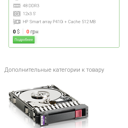
48 DDR3
12x3.5'
HP Smart array P410i + Cache 512 MB
|
0
$
0
грн
Подробнее
Дополнительные категории к товару