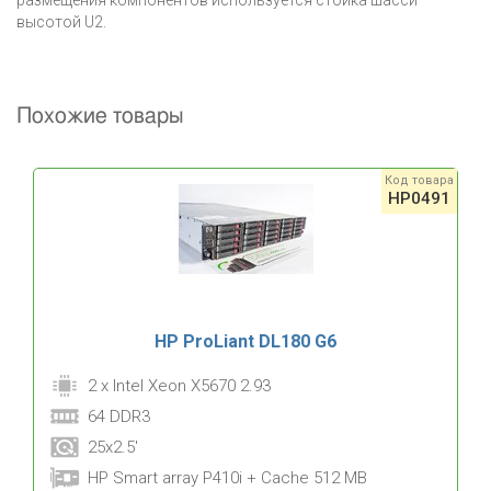
размещения компонентов используется стойка шасси
высотой U2.
Похожие товары
Код товара
HP0491
HP ProLiant DL180 G6
2 x Intel Xeon X5670 2.93
64 DDR3
25x2.5'
HP Smart array P410i + Cache 512 MB