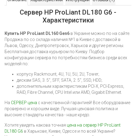
Сервер HP ProLiant DL180 G6 -
Характеристики
Купить HP ProLiant DL160 Gen6
в Украине можно по на сайте.
Продажа по со склада наличия №1 в Киеве с доставкой в
Львов, Одессу, Днепропетровск, Харьков и другие регионы.
Бесплатная доставка курьером по Киеву. Подбор
конфигурации сервера по потребностям бизнеса среди всех
моделей по:
корпусу Rackmount, 4U, 1U, 5U, 2U, Tower;
дискам SAS, 3. 5", SFF, SATA, 2. 5", SSD, HDD;
дополнительным характеристикам PCI-X, PCI-Express,
RAID, Fibre Channel, CPU Intel или AMD, Gigabit Ethernet.
На
СЕРВЕР цена
с качественной гарантией! Все оборудование
проверено и хорошем виде. Лучшая ценовая политика и
высокие стандарты качества - наше кредо.
Хотите увидеть какова точная
цена на сервер HP ProLiant
DL180 G6
в Харькове, Киеве, Одессе и по всей Украине?