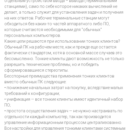
отдельным устройством ввода – вывода (терминальными
станциями), само по себе которое никаких вычислений не
делает, а только служит для установления задач и получения
на них ответов. Рабочие терминальные станции могут
обходиться без каких-то частей аппаратного либо ПО,
которые считаются необходимыми для "обычных"
персональных компьютеров.
Какие цели решаются при использовании тонких клиентов?
Обычный ПК на рабочем месте, как и прежде еще остается
фактически стандартом, хотя в основной массе случаев это
бессмысленно. Тонкие клиенты дают возможность не только
разрешить технические проблемы, но и победить
сформировавшиеся стереотипы.
Бесспорные преимущества применения тонких клиентов
вместо обычных ПК следующие:
• понижение начальных затрат на покупку, вследствие малых
требований к конфигурации;
• унификация — все тонкие клиенты имеют идентичный набор
ПО;
• простота осуществления задач — не нужно настраивать по
отдельности каждый компьютер, так как производится
управление информационным процессом централизованно.
Все настройки для управления тонкими клиентами системным