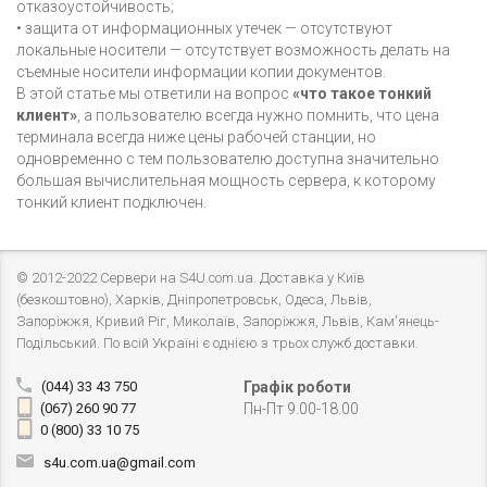
отказоустойчивость;
• защита от информационных утечек — отсутствуют
локальные носители — отсутствует возможность делать на
съемные носители информации копии документов.
В этой статье мы ответили на вопрос
«
что такое тонкий
клиент»
, а пользователю всегда нужно помнить, что цена
терминала всегда ниже цены рабочей станции, но
одновременно с тем пользователю доступна значительно
большая вычислительная мощность сервера, к которому
тонкий клиент подключен.
© 2012-2022 Сервери на S4U.com.ua. Доставка у Київ
(безкоштовно), Харків, Дніпропетровськ, Одеса, Львів,
Запоріжжя, Кривий Ріг, Миколаїв, Запоріжжя, Львів, Кам'янець-
Подільський. По всій Україні є однією з трьох служб доставки.
(044) 33 43 750
Графік роботи
(067) 260 90 77
Пн-Пт 9.00-18.00
0 (800) 33 10 75
s4u.com.ua@gmail.com