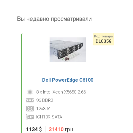
Вы недавно просматривали
Код товара
DL0358
Dell PowerEdge C6100
8 x Intel Xeon X5650 2.66
96 DDR3
12x3.5'
ICH10R SATA
|
1134
$
31410
грн