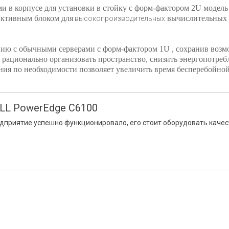
 в корпусе для установки в стойку с форм-фактором 2U модел
уктивным блоком для
вычислительных к
в
ысокопроизводительных
ю с обычными серверами с форм-фактором 1U , сохранив возм
 рационально организовать пространство, снизить энергопотреб
ия по необходимости позволяет увеличить время бесперебойно
LL PowerEdge C6100
дприятие успешно функционировало, его стоит оборудовать каче