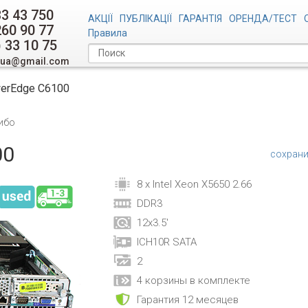
33 43 750
АКЦІЇ
ПУБЛІКАЦІЇ
ГАРАНТІЯ
ОРЕНДА/ТЕСТ
260 90 77
Правила
) 33 10 75
.ua@gmail.com
werEdge C6100
ибо
00
сохрани
8 x Intel Xeon X5650 2.66
DDR3
12x3.5'
ICH10R SATA
2
4 корзины в комплекте
Гарантия 12 месяцев