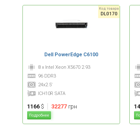
Код товара
DL0170
Dell PowerEdge C6100
8 x Intel Xeon X5670 2.93
96 DDR3
24x2.5'
ICH10R SATA
|
1166
$
32277
грн
1
Подробнее
П