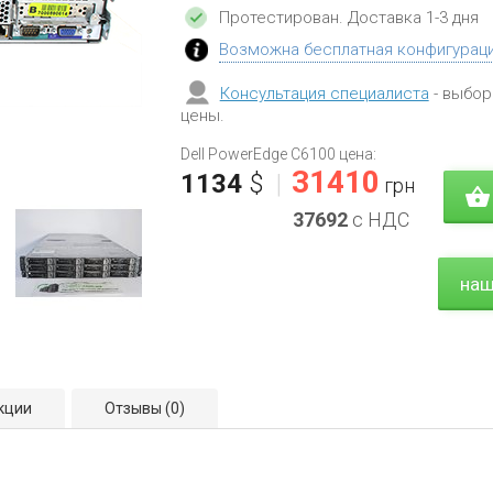
Протестирован
. Доставка 1-3 дня
Возможна бесплатная конфигурац
Консультация специалиста
- выбор
цены.
Dell PowerEdge C6100 цена:
31410
1134
$
|
грн
37692
с НДС
наш
кции
Отзывы
(0)