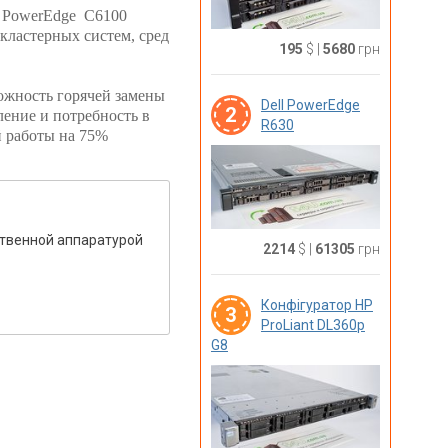
ь PowerEdge C6100
ластерных систем, сред
195
$
|
5680
грн
ожность горячей замены
Dell PowerEdge
2
ление и потребность в
R630
й работы на 75%
ственной аппаратурой
2214
$
|
61305
грн
Конфігуратор HP
3
ProLiant DL360p
G8