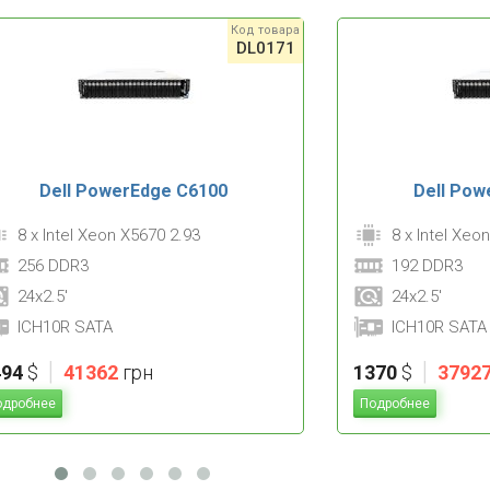
Код товара
DL0171
Dell PowerEdge C6100
Dell Pow
8 x Intel Xeon X5670 2.93
8 x Intel Xeo
256 DDR3
192 DDR3
24x2.5'
24x2.5'
ICH10R SATA
ICH10R SATA
|
|
494
$
41362
грн
1370
$
3792
одробнее
Подробнее