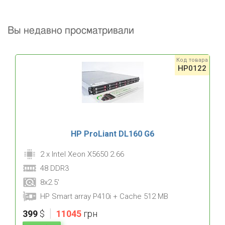
Вы недавно просматривали
Код товара
HP0122
HP ProLiant DL160 G6
2 x Intel Xeon X5650 2.66
48 DDR3
8x2.5'
HP Smart array P410i + Cache 512 MB
|
399
$
11045
грн