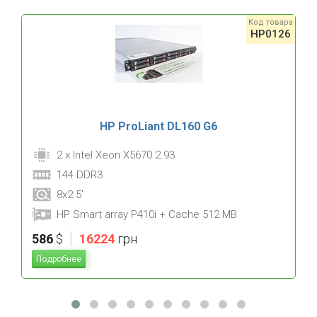
Код товара
HP0126
HP ProLiant DL160 G6
2 x Intel Xeon X5670 2.93
144 DDR3
8x2.5'
HP Smart array P410i + Cache 512 MB
|
586
$
16224
грн
Подробнее