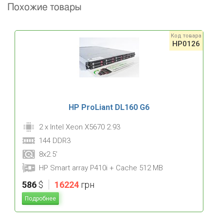
Похожие товары
Код товара
HP0126
HP ProLiant DL160 G6
2 x Intel Xeon X5670 2.93
144 DDR3
8x2.5'
HP Smart array P410i + Cache 512 MB
|
586
$
16224
грн
Подробнее