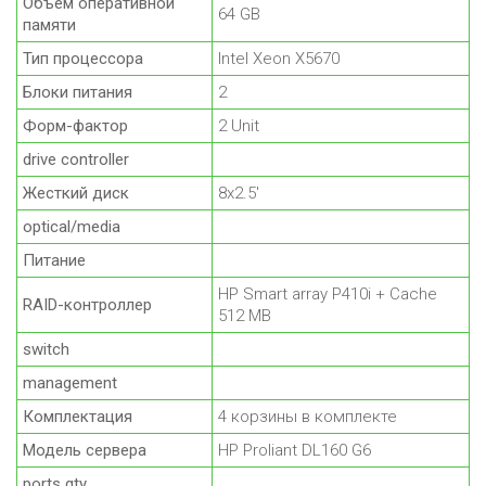
Объем оперативной
64 GB
памяти
Тип процессора
Intel Xeon X5670
Блоки питания
2
Форм-фактор
2 Unit
drive controller
Жесткий диск
8x2.5'
optical/media
Питание
HP Smart array P410i + Cache
RAID-контроллер
512 MB
switch
management
Комплектация
4 корзины в комплекте
Модель сервера
HP Proliant DL160 G6
ports qty