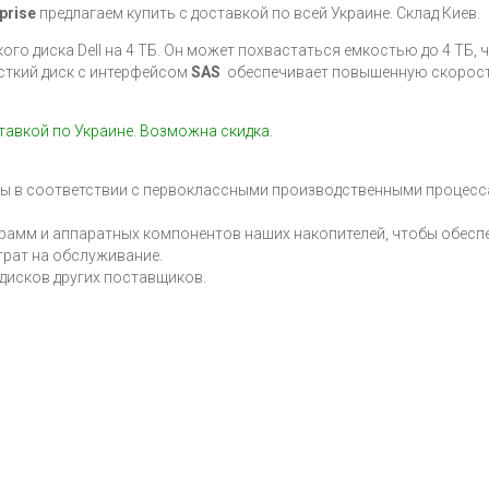
prise
предлагаем купить с доставкой по всей Украине. Склад Киев.
го диска Dell на 4 ТБ. Он может похвастаться емкостью до 4 ТБ, 
сткий диск с интерфейсом
SAS
обеспечивает повышенную скорость
оставкой по Украине. Возможна скидка.
ны в соответствии с первоклассными производственными процесс
рамм и аппаратных компонентов наших накопителей, чтобы обесп
рат на обслуживание.
 дисков других поставщиков.