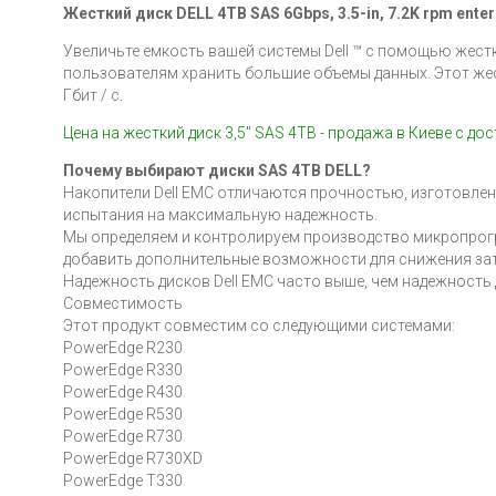
Жесткий диск
DELL 4TB SAS 6Gbps, 3.5-in, 7.2K rpm enter
Увеличьте емкость вашей системы Dell ™ с помощью жестко
пользователям хранить большие объемы данных. Этот же
Гбит / с.
Цена на жесткий диск 3,5" SAS 4TB - продажа в Киеве с д
Почему выбирают диски SAS 4TB DELL?
Накопители Dell EMC отличаются прочностью, изготовле
испытания на максимальную надежность.
Мы определяем и контролируем производство микропрог
добавить дополнительные возможности для снижения зат
Надежность дисков Dell EMC часто выше, чем надежность
Совместимость
Этот продукт совместим со следующими системами:
PowerEdge R230
PowerEdge R330
PowerEdge R430
PowerEdge R530
PowerEdge R730
PowerEdge R730XD
PowerEdge T330