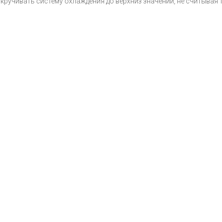
кручивать систему охлаждения до верхниз значений, не считывая 