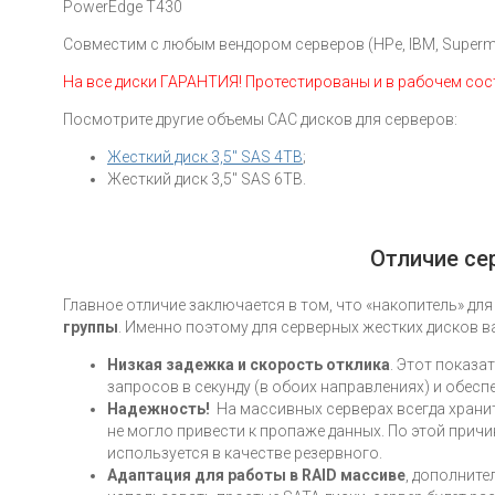
PowerEdge T430
Совместим с любым вендором серверов (HPe, IBM, Supermic
На все диски ГАРАНТИЯ! Протестированы и в рабочем со
Посмотрите другие объемы САС дисков для серверов:
Жесткий диск 3,5" SAS 4TB
;
Жесткий диск 3,5" SAS 6TB.
Отличие се
Главное отличие заключается в том, что «накопитель» дл
группы
. Именно поэтому для серверных жестких дисков 
Низкая задежка и скорость отклика
. Этот показ
запросов в секунду (в обоих направлениях) и обес
Надежность!
На массивных серверах всегда хранит
не могло привести к пропаже данных. По этой причи
используется в качестве резервного.
Адаптация для работы в RAID массиве
, дополните