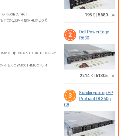
что позволяет
195
$
|
5680
грн
 передачи данных до 6
Dell PowerEdge
2
R630
ами и проходят тщательные
ечить совместимость и
2214
$
|
61305
грн
Конфігуратор HP
3
ProLiant DL360p
G8