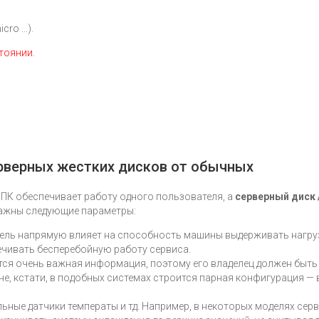
ro ...).
стоянии.
рверных жестких дисков от обычных
я ПК обеспечивает работу одного пользователя, а
серверный диск 
важны следующие параметры:
атель напрямую влияет на способность машины выдерживать нагру
печивать бесперебойную работу сервиса.
ся очень важная информация, поэтому его владелец должен быть 
не, кстати, в подобных системах строится парная конфигурация —
льные датчики температы и тд. Например, в некоторых моделях сер